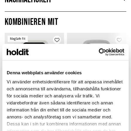
Kombinieren mit
MagSafe Fit
Denna webbplats använder cookies
Vi använder enhetsidentifierare för att anpassa innehållet
och annonserna till användarna, tillhandahålla funktioner
för sociala medier och analysera vår trafik. Vi
vidarebefordrar även sådana identifierare och annan
information från din enhet till de sociala medier och
Graphic Print Case
Wavy Case
annons- och analysföretag som vi samarbetar med.
Bewert
vo
Wool Gray
Wool grey/Transparent
W
4.5
Dessa kan i sin tur kombinera informationen med annan
iPhone 17 Pro
iPhone 17 Pro
i
information som du har tillhandahållit eller som de har