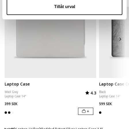
Tillåt urval
Laptop Case
Laptop Case Cr
Bewertung:
von 5 Sternen
Wool Gray
Black
4.3
Laptop Case 14"
Laptop Case 14"
399 SEK
599 SEK
+