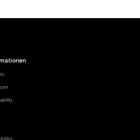
rmationen
ns
room
ability
 policy