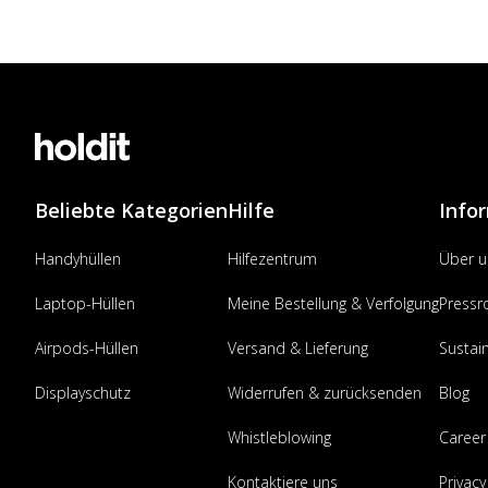
Beliebte Kategorien
Hilfe
Info
Handyhüllen
Hilfezentrum
Über u
Laptop-Hüllen
Meine Bestellung & Verfolgung
Press
Airpods-Hüllen
Versand & Lieferung
Sustain
Displayschutz
Widerrufen & zurücksenden
Blog
Whistleblowing
Career
Kontaktiere uns
Privacy