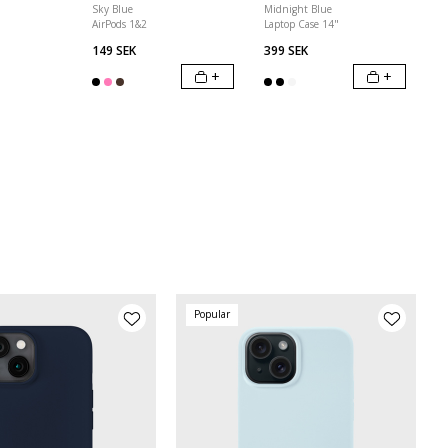
Sky Blue
Midnight Blue
AirPods 1&2
Laptop Case 14"
149 SEK
399 SEK
+
+
Popular