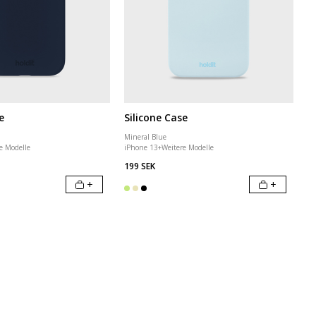
e
Silicone Case
Mineral Blue
e Modelle
iPhone 13
+
Weitere Modelle
199 SEK
+
+