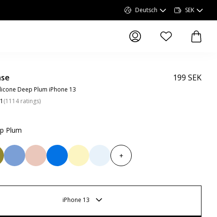
Deutsch
SEK
Artikel in der Wun
Artike
ase
199 SEK
licone Deep Plum iPhone 13
.1
(
1114
ratings
)
p Plum
+
iPhone 13