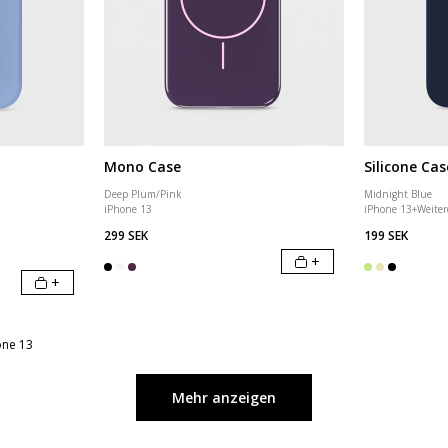
Mono Case
Silicone Cas
Deep Plum/Pink
Midnight Blue
iPhone 13
iPhone 13
+
Weiter
299 SEK
199 SEK
+
+
one 13
Mehr anzeigen