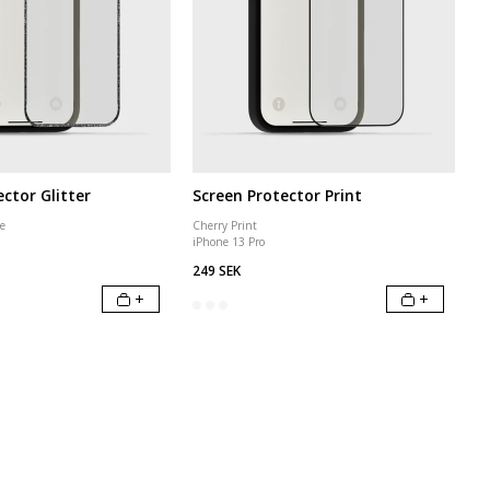
ctor Glitter
Screen Protector Print
me
Cherry Print
iPhone 13 Pro
249 SEK
+
+