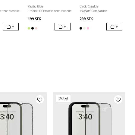
Pacific Blue
Black Crinkle
eitere Modelle
iPhone 13 Pro
+
Weitere Modelle
Magsafe Compatible
199 SEK
299 SEK
+
+
+
Outlet