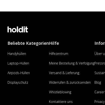
Beliebte Kategorien
Hilfe
Info
Handyhüllen
Hilfezentrum
Über u
Laptop-Hüllen
Meine Bestellung & Verfolgung
Press
Airpods-Hüllen
Versand & Lieferung
Sustain
Displayschutz
Widerrufen & zurücksenden
Blog
Whistleblowing
Career
Kontaktiere uns
Privacy