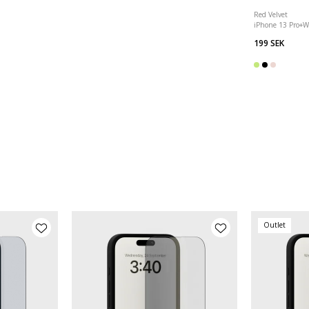
Red Velvet
iPhone 13 Pro
+
W
199 SEK
Outlet