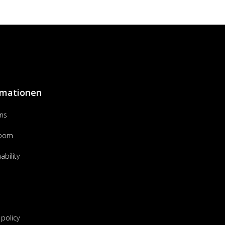
rmationen
ns
room
ability
 policy