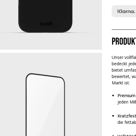
Produk
Unser vollfl
bedeckt jed
bietet umfas
bewertet, wa
Markt ist.
Premium 
jeden Mil
Kratzfes
die fetta