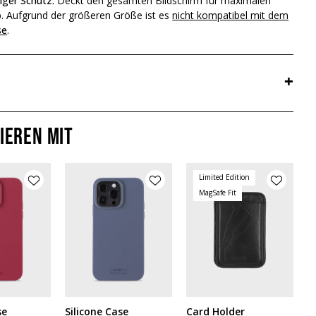
diger Schutz:
Deckt den gesamten Bildschirm für maximalen
b. Aufgrund der größeren Größe ist es
nicht kompatibel mit dem
se
.
+
ieren mit
Limited Edition
MagSafe Fit
se
Silicone Case
Card Holder