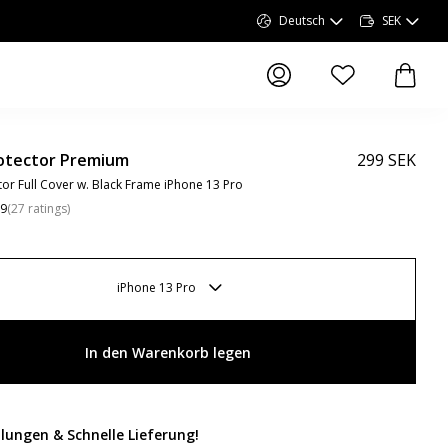
Deutsch
SEK
Artikel in der Wun
Artike
otector Premium
299 SEK
tor Full Cover w. Black Frame iPhone 13 Pro
.9
(
27
ratings
)
iPhone 13 Pro
In den Warenkorb legen
lungen & Schnelle Lieferung
!