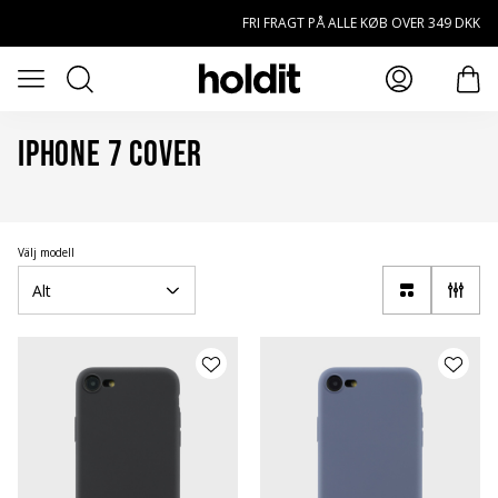
Spring til hovedindhold
FRI FRAGT PÅ ALLE KØB OVER 349 DKK
Søg
Öppna meny
prod
iPhone 7 Cover
Välj modell
Alt