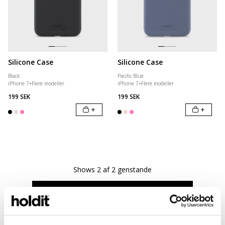
Silicone Case
Silicone Case
Black
Pacific Blue
iPhone 7
+
Flere modeller
iPhone 7
+
Flere modeller
199 SEK
199 SEK
+
+
Shows
2
af
2
genstande