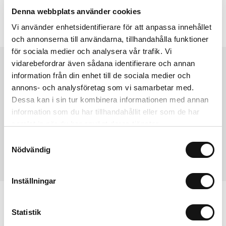
Denna webbplats använder cookies
Vi använder enhetsidentifierare för att anpassa innehållet
och annonserna till användarna, tillhandahålla funktioner
för sociala medier och analysera vår trafik. Vi
vidarebefordrar även sådana identifierare och annan
Passar
:
information från din enhet till de sociala medier och
annons- och analysföretag som vi samarbetar med.
Dessa kan i sin tur kombinera informationen med annan
iPhone 15 Pro Max
iPhone 15 Pro
iPhonen 15 Plus
iPhone 15
information som du har tillhandahållit eller som de har
iPhone 14 Pro Max
iPhone 14 Pro
iPhone 14 Plus
iPhone 14
samlat in när du har använt deras tjänster.
iPhone 13 Pro Max
iPhone 13 Pro
iPhone 13
iPhone 13 Mini
iPhone 12 Pro Max
iPhone 12 Pro
iPhone 12
iPhone 12 Mini
Samtyckesval
iPhone 11
iPhone Xr
iPhone Xs
iPhone X
iPhone 8
Nödvändig
iPhone SE 2020
Inställningar
Statistik
Mobilcovers
iPhone 7 Cover