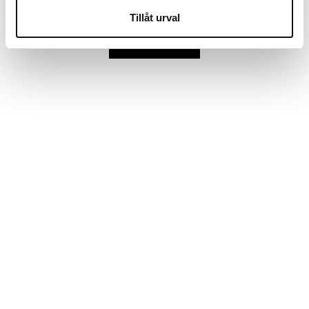
Folio covers
Mobiltasker iPhone 7
Tillåt urval
Vis mere