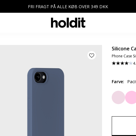
FRI FRAGT PÅ ALLE KØB OVER 349 DKK
Silicone C
Phone Case Si
4
Farve
:
Paci