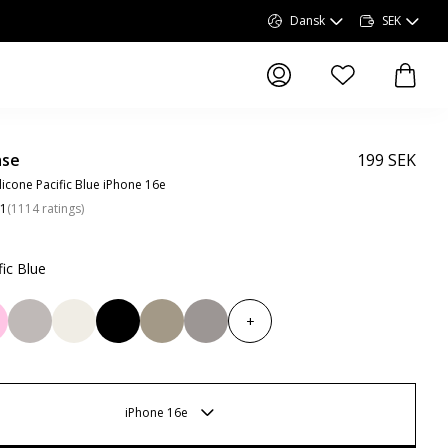
Dansk
SEK
produkter i önskel
produk
ase
199 SEK
licone Pacific Blue iPhone 16e
.1
(
1114
ratings
)
fic Blue
+
iPhone 16e