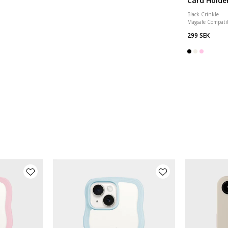
Card Holde
Black Crinkle
Magsafe Compati
299 SEK