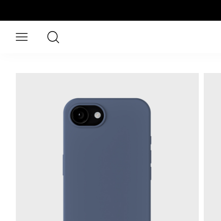
Spring til hovedindhold
Søg
Öppna meny