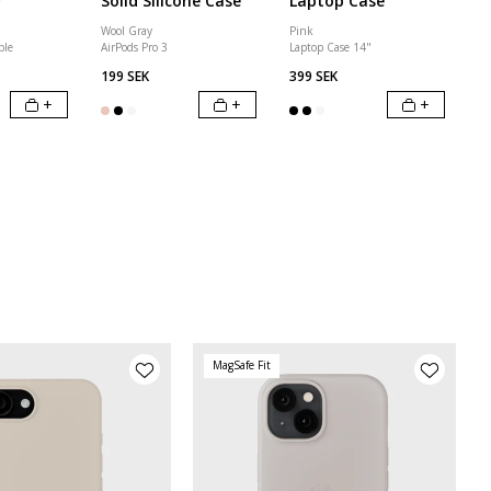
r
Solid Silicone Case
Laptop Case
Wool Gray
Pink
ble
AirPods Pro 3
Laptop Case 14"
199 SEK
399 SEK
+
+
+
MagSafe Fit