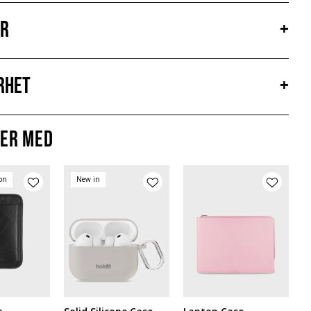
er
+
rhet
+
er med
ion
New in