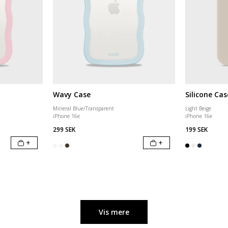
Wavy Case
Silicone Cas
Mineral Blue/Transparent
Light Beige
iPhone 16e
iPhone 16e
299 SEK
199 SEK
+
+
Vis mere