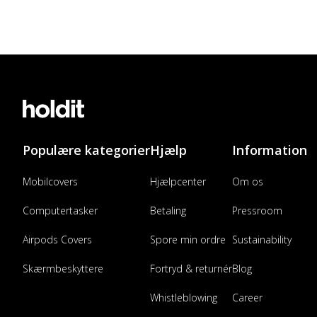
Populære kategorier
Hjælp
Information
Mobilcovers
Hjælpcenter
Om os
Computertasker
Betaling
Pressroom
Airpods Covers
Spore min ordre
Sustainability
Skærmbeskyttere
Fortryd & returnér
Blog
Whistleblowing
Career