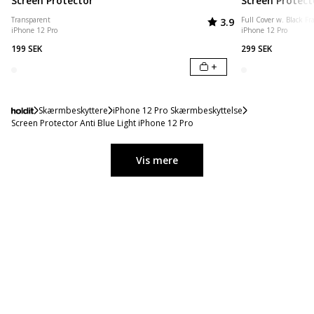
Screen Protector
Screen Protec
Vurdering:
ud af 5 stjerner
Transparent
Full Cover w. Black F
3.9
iPhone 12 Pro
iPhone 12 Pro
199 SEK
299 SEK
+
Skærmbeskyttere
iPhone 12 Pro Skærmbeskyttelse
Screen Protector Anti Blue Light iPhone 12 Pro
Vis mere