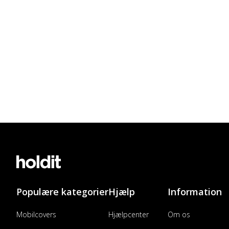
Populære kategorier
Hjælp
Information
Mobilcovers
Hjælpcenter
Om os