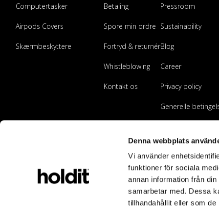
Computertasker
Betaling
Pressroom
Airpods Covers
Spore min ordre
Sustainability
Skærmbeskyttere
Fortryd & returnér
Blog
Whistleblowing
Career
Kontakt os
Privacy policy
Generelle betingel
Bliv forhandler
Denna webbplats använde
Vi använder enhetsidentifie
funktioner för sociala medi
annan information från din
samarbetar med. Dessa kan
tillhandahållit eller som d