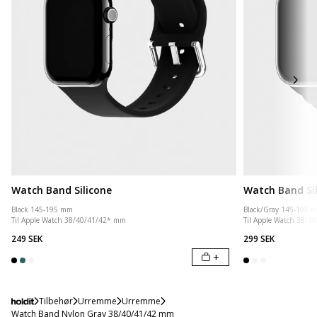
Watch Band Silicone
Watch Band Si
Black 145-195 mm
Black/Gray 145-195 
Til Apple Watch 38/40/41/42* mm
Til Apple Watch 38/
249 SEK
299 SEK
+
Tilbehør
Urremme
Urremme
Watch Band Nylon Gray 38/40/41/42 mm