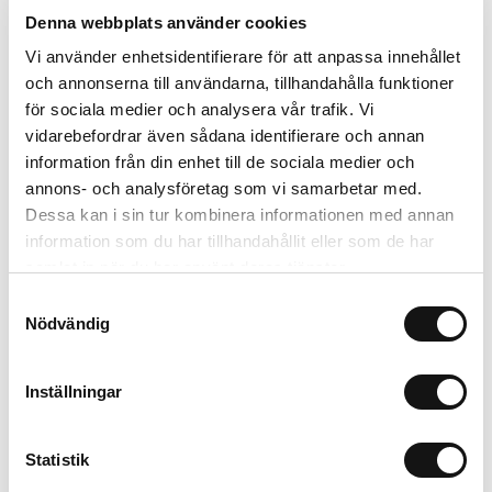
Denna webbplats använder cookies
Kombiner med
Vi använder enhetsidentifierare för att anpassa innehållet
och annonserna till användarna, tillhandahålla funktioner
för sociala medier och analysera vår trafik. Vi
Limited Edition
New in
vidarebefordrar även sådana identifierare och annan
MagSafe Fit
information från din enhet till de sociala medier och
annons- och analysföretag som vi samarbetar med.
Dessa kan i sin tur kombinera informationen med annan
information som du har tillhandahållit eller som de har
samlat in när du har använt deras tjänster.
Samtyckesval
Nödvändig
Inställningar
Card Holder
Solid Silicone Case
Black Crinkle
Wool Gray
P
Magsafe Compatible
AirPods Pro 3
L
Statistik
299 SEK
199 SEK