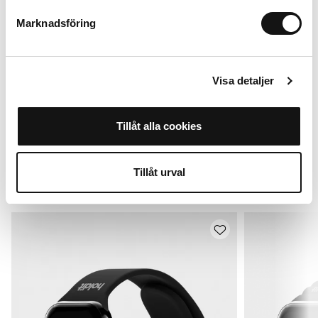
+
+
Marknadsföring
Visa detaljer
Til Apple Watch 38/40/41/42* mm
Læg i indkøbskurv
Tillåt alla cookies
199 SEK
Tillåt urval
Alternativ