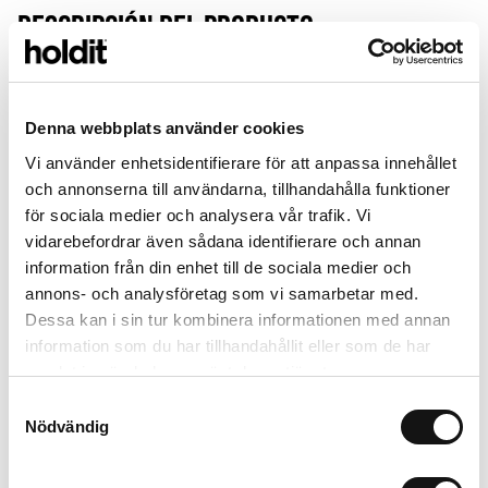
Descripción del producto
-
Vår Mystery Box innehåller 7 st utvalda mobilskal, ett smart sätt
att förnya din mobil och få mer för pengarna. Produkterna väljs
Denna webbplats använder cookies
slumpmässigt inför varje beställning och innehållet kan inte
bytas eller väljas i förväg.
Vi använder enhetsidentifierare för att anpassa innehållet
och annonserna till användarna, tillhandahålla funktioner
för sociala medier och analysera vår trafik. Vi
Detalles
+
vidarebefordrar även sådana identifierare och annan
information från din enhet till de sociala medier och
annons- och analysföretag som vi samarbetar med.
Combinar con
Dessa kan i sin tur kombinera informationen med annan
information som du har tillhandahållit eller som de har
samlat in när du har använt deras tjänster.
Samtyckesval
Nödvändig