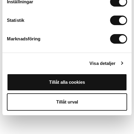
Inställningar
iPhone 14
Añadir al carrito
Statistik
Alternativas
Marknadsföring
00Workshop
Mystery Box iPhone 14
Visa detaljer
Mostrar más
Tillåt alla cookies
Tillåt urval