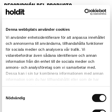
Descripción del producto
-
Vår Mystery Box innehåller 7 st utvalda mobilskal, ett smart sätt
att förnya din mobil och få mer för pengarna. Produkterna väljs
Denna webbplats använder cookies
slumpmässigt inför varje beställning och innehållet kan inte
bytas eller väljas i förväg.
Vi använder enhetsidentifierare för att anpassa innehållet
och annonserna till användarna, tillhandahålla funktioner
för sociala medier och analysera vår trafik. Vi
Detalles
+
vidarebefordrar även sådana identifierare och annan
information från din enhet till de sociala medier och
annons- och analysföretag som vi samarbetar med.
Combinar con
Dessa kan i sin tur kombinera informationen med annan
information som du har tillhandahållit eller som de har
samlat in när du har använt deras tjänster.
Samtyckesval
Nödvändig