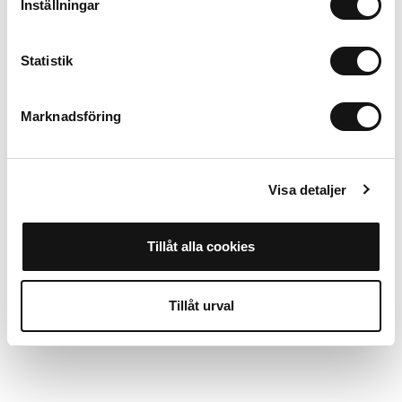
Inställningar
iPhone 16
Añadir al carrito
Statistik
Alternativas
Marknadsföring
00Workshop
Mystery Box iPhone 16
Visa detaljer
Mostrar más
Tillåt alla cookies
Tillåt urval