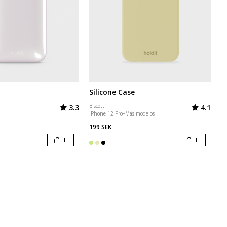
Silicone Case
Valoración:
de 5 estrellas
Valoración
de 5 
Biscotti
3.3
4.1
iPhone 12 Pro
+
Más modelos
199 SEK
+
+