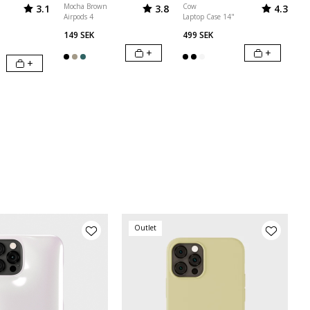
Valoración:
de 5 estrellas
Valoración:
de 5 estrellas
Valoración
de 5 
Mocha Brown
Cow
3.1
3.8
4.3
Airpods 4
Laptop Case 14"
149 SEK
499 SEK
+
+
+
Outlet