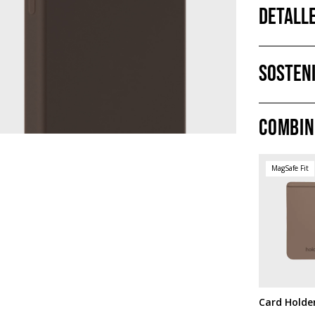
Detall
Sosteni
Combin
MagSafe Fit
Card Holde