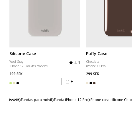
Silicone Case
Puffy Case
Valoración:
de 5 estrellas
Wool Gray
Chocolate
4.1
iPhone 12 Pro
+
Más modelos
iPhone 12 Pro
199 SEK
299 SEK
+
Fundas para móvil
Funda iPhone 12 Pro
Phone case silicone Cho