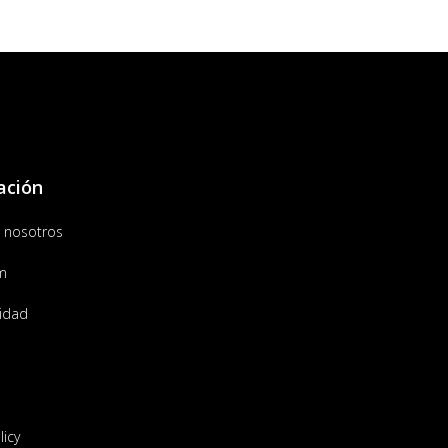
ación
 nosotros
m
lidad
licy