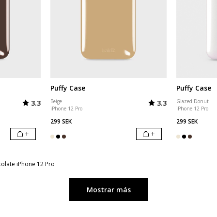
Puffy Case
Puffy Case
Valoración:
de 5 estrellas
Valoración:
de 5 estrellas
Beige
Glazed Donut
3.3
3.3
iPhone 12 Pro
iPhone 12 Pro
299 SEK
299 SEK
+
+
colate iPhone 12 Pro
Mostrar más