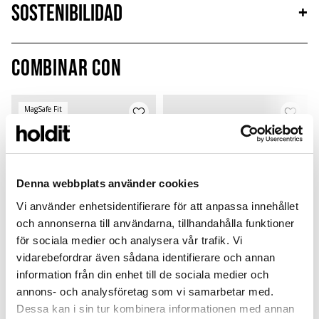
Sostenibilidad
+
Combinar con
MagSafe Fit
Denna webbplats använder cookies
Vi använder enhetsidentifierare för att anpassa innehållet
och annonserna till användarna, tillhandahålla funktioner
för sociala medier och analysera vår trafik. Vi
vidarebefordrar även sådana identifierare och annan
information från din enhet till de sociala medier och
Card Holder
Silicone Case
annons- och analysföretag som vi samarbetar med.
Dessa kan i sin tur kombinera informationen med annan
Pink
Pink
P