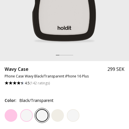
Wavy Case
299 SEK
Phone Case Wavy Black/Transparent iPhone 16 Plus
4.5
(
142
ratings
)
Color
:
Black/Transparent