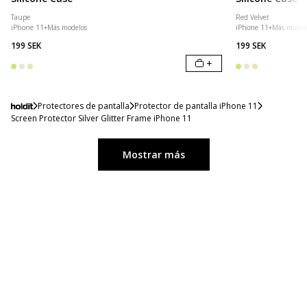
Taupe
Red Velvet
iPhone 11
+
Más modelos
iPhone 11
+
Más model
199 SEK
199 SEK
+
Protectores de pantalla
Protector de pantalla iPhone 11
Screen Protector Silver Glitter Frame iPhone 11
Mostrar más