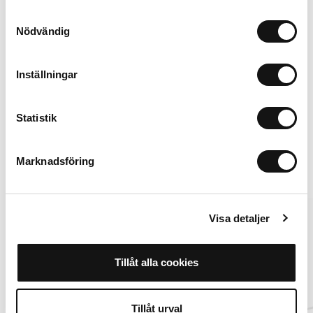
Samtyckesval
Nödvändig
Inställningar
99 SEK
Añadir al carrito
Statistik
Marknadsföring
Alternativas
Visa detaljer
Tillåt alla cookies
Tillåt urval