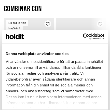
Combinar con
Limited Edition
MagSafe Fit
Denna webbplats använder cookies
Vi använder enhetsidentifierare för att anpassa innehållet
och annonserna till användarna, tillhandahålla funktioner
för sociala medier och analysera vår trafik. Vi
vidarebefordrar även sådana identifierare och annan
information från din enhet till de sociala medier och
Card Holder
Silicone Case
annons- och analysföretag som vi samarbetar med.
Black Crinkle
Black
B
Magsafe Compatible
Airpods 4
L
Dessa kan i sin tur kombinera informationen med annan
299 SEK
149 SEK
information som du har tillhandahållit eller som de har
+
+
samlat in när du har använt deras tjänster.