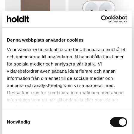
Denna webbplats använder cookies
Vi använder enhetsidentifierare för att anpassa innehållet
Card Holder
Silicone Case
och annonserna till användarna, tillhandahålla funktioner
Mocha Brown
Mocha Brown
för sociala medier och analysera vår trafik. Vi
Silicone Magsafe Compatible
Airpods 4
L
vidarebefordrar även sådana identifierare och annan
299 SEK
149 SEK
information från din enhet till de sociala medier och
+
+
annons- och analysföretag som vi samarbetar med.
Dessa kan i sin tur kombinera informationen med annan
information som du har tillhandahållit eller som de har
samlat in när du har använt deras tjänster.
Samtyckesval
Nödvändig
iPhone 13 Mini
Añadir al carrito
249 SEK