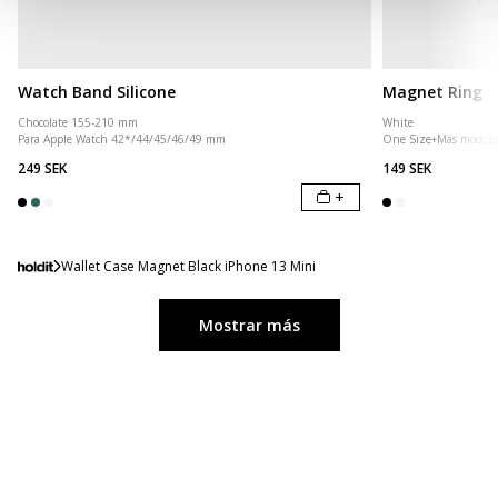
Watch Band Silicone
Magnet Ring
Chocolate 155-210 mm
White
Para Apple Watch 42*/44/45/46/49 mm
One Size
+
Más modelo
249 SEK
149 SEK
+
Wallet Case Magnet Black iPhone 13 Mini
Mostrar más