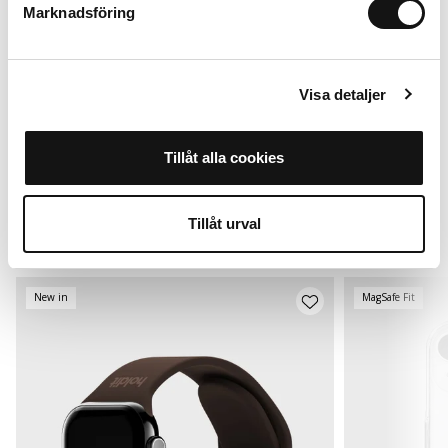
Marknadsföring
Visa detaljer
Para Apple Watch 42*/44/45/46/49
mm
Añadir al carrito
Tillåt alla cookies
299 SEK
Tillåt urval
Alternativas
New in
MagSafe Fit