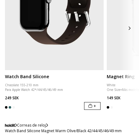
Watch Band Silicone
Magnet Ring
Chocolate 155-210 mm
White
Para Apple Watch 42*/44/45/46/49 mm
One Size
+
Más modelo
249 SEK
149 SEK
+
Correas de reloj
Watch Band Silicone Magnet Warm Olive/Black 42/44/45/46/49 mm