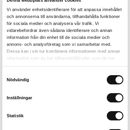
Denna webbplats använder cookies
Combinar con
Vi använder enhetsidentifierare för att anpassa innehållet
och annonserna till användarna, tillhandahålla funktioner
för sociala medier och analysera vår trafik. Vi
New in
New in
vidarebefordrar även sådana identifierare och annan
information från din enhet till de sociala medier och
annons- och analysföretag som vi samarbetar med.
Dessa kan i sin tur kombinera informationen med annan
information som du har tillhandahållit eller som de har
samlat in när du har använt deras tjänster.
Samtyckesval
Nödvändig
Inställningar
Activity Belt
Silicone Case
Warm Olive
Warm Olive
M
Large
iPhone 17
S
Statistik
299 SEK
199 SEK
+
+