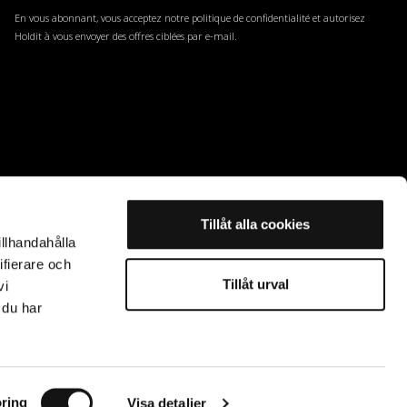
En vous abonnant, vous acceptez notre politique de confidentialité et autorisez
Holdit à vous envoyer des offres ciblées par e-mail.
Tillåt alla cookies
illhandahålla
ifierare och
Tillåt urval
vi
 du har
ring
Visa detaljer