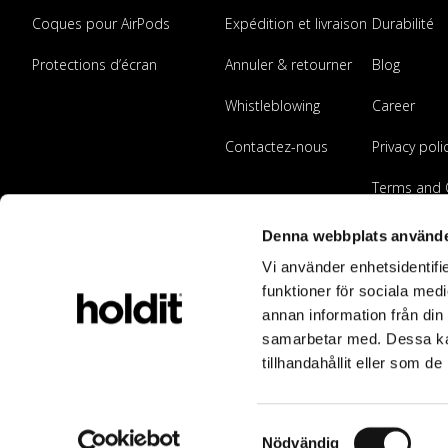
Coques pour AirPods
Expédition et livraison
Durabilité
Protections d’écran
Annuler & retourner
Blog
Whistleblowing
Career
Contactez-nous
Privacy poli
Terms and 
Devenir rev
Denna webbplats använde
Vi använder enhetsidentifie
funktioner för sociala medi
annan information från din
samarbetar med. Dessa kan
tillhandahållit eller som d
Samtyckesval
Nödvändig