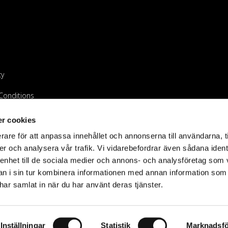
cy
Conditions
endeur
r cookies
rare för att anpassa innehållet och annonserna till användarna, t
er och analysera vår trafik. Vi vidarebefordrar även sådana ident
 enhet till de sociala medier och annons- och analysföretag som 
 i sin tur kombinera informationen med annan information som
e har samlat in när du har använt deras tjänster.
©2023 Holdit AB
Inställningar
Statistik
Marknadsfö