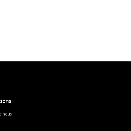
tions
e nous