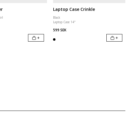
er
Laptop Case Crinkle
irl
Black
Laptop Case 14"
599 SEK
+
+