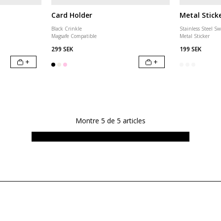
Card Holder
Metal Stick
Black Crinkle
Stainless Steel Sw
Magsafe Compatible
Metal Sticker
299 SEK
199 SEK
+
+
Montre
5
de
5
articles