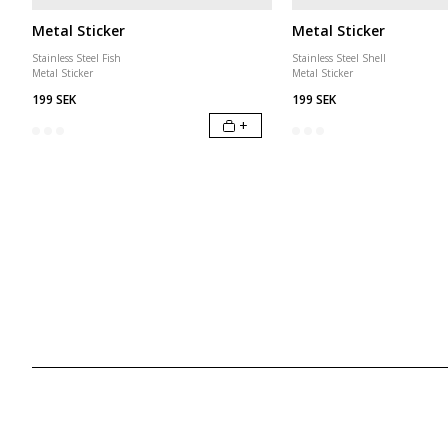
Metal Sticker
Metal Sticker
Stainless Steel Fish
Stainless Steel Shell
Metal Sticker
Metal Sticker
199 SEK
199 SEK
+