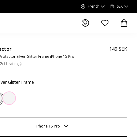
French
SEK
articles dans la li
article
ector
149 SEK
rotector Silver Glitter Frame iPhone 15 Pro
.2
(
11
ratings
)
ilver Glitter Frame
iPhone 15 Pro