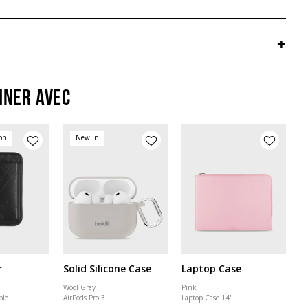
+
iner avec
ion
New in
r
Solid Silicone Case
Laptop Case
Wool Gray
Pink
ble
AirPods Pro 3
Laptop Case 14"