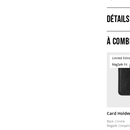
Détails
À comb
Limited Edit
MagSafe Fit
Card Holde
Black Crinkle
Magsafe Compati