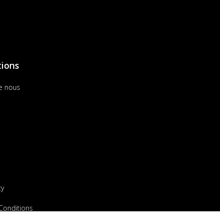
tions
e nous
cy
Conditions