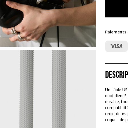
Paiements s
Descrip
Un câble US
quotidien. 
durable, tou
compatibilit
ordinateurs 
coques de pr