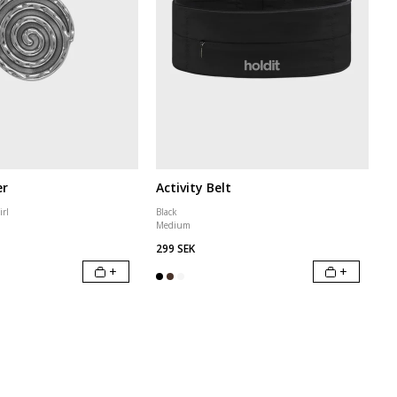
er
Activity Belt
irl
Black
Medium
299 SEK
+
+