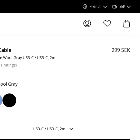
French
SEK
articles dans la li
article
Cable
299 SEK
e Wool Gray USB-C / USB-C, 2m
(
1
ratings
)
ool Gray
USB-C / USB-C, 2m