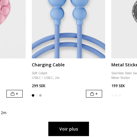
Charging Cable
Metal Stick
Soft Cobalt
Stainless Steel Sw
USB-C / USB-C, 2m
Metal Sticker
299 SEK
199 SEK
+
+
, 2m
Voir plus