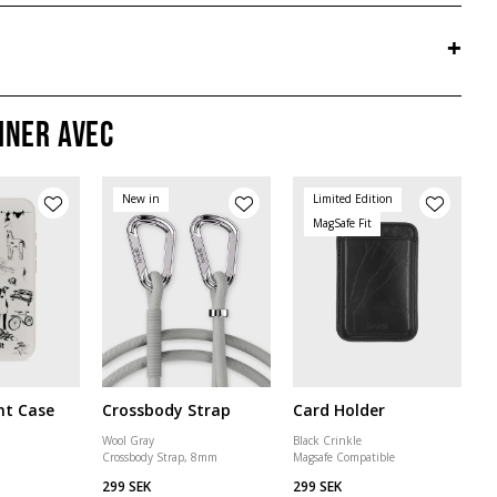
+
iner avec
New in
Limited Edition
MagSafe Fit
nt Case
Crossbody Strap
Card Holder
Wool Gray
Black Crinkle
Crossbody Strap, 8mm
Magsafe Compatible
299 SEK
299 SEK