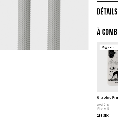
Détails
À comb
MagSafe Fit
Graphic Pri
Wool Gray
iPhone 16
299 SEK