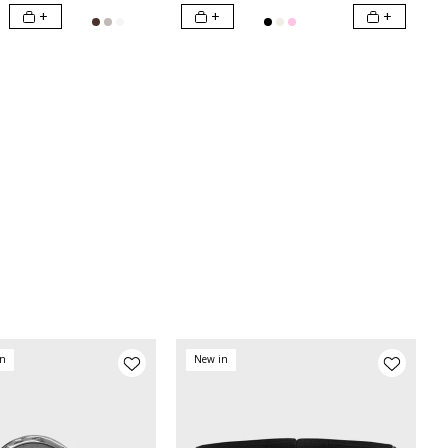
+
+
+
on
New in