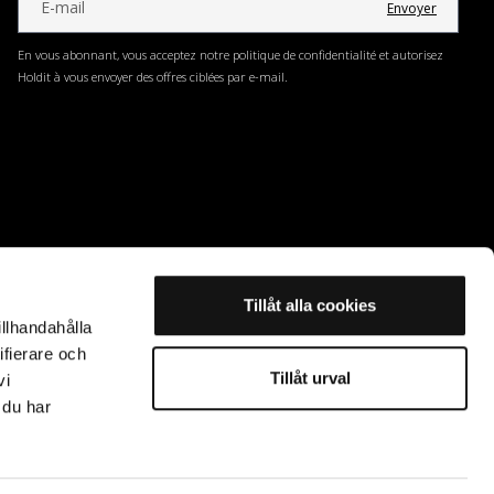
Envoyer
En vous abonnant, vous acceptez notre politique de confidentialité et autorisez
Holdit à vous envoyer des offres ciblées par e-mail.
Tillåt alla cookies
illhandahålla
ifierare och
Tillåt urval
vi
 du har