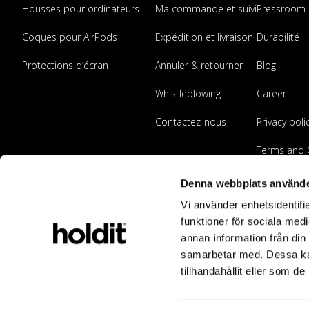
Housses pour ordinateurs
Ma commande et suivi
Pressroom
Coques pour AirPods
Expédition et livraison
Durabilité
Protections d’écran
Annuler & retourner
Blog
Whistleblowing
Career
Contactez-nous
Privacy poli
Terms and 
Devenir rev
Denna webbplats använde
Vi använder enhetsidentifie
funktioner för sociala medi
annan information från din
samarbetar med. Dessa kan
tillhandahållit eller som d