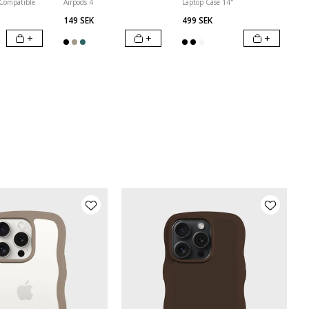
 Compatible
Airpods 4
Laptop Case 14"
149 SEK
499 SEK
+
+
+