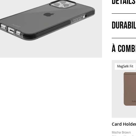
Détails
Durabil
À comb
MagSafe Fit
Card Holde
Mocha Brown