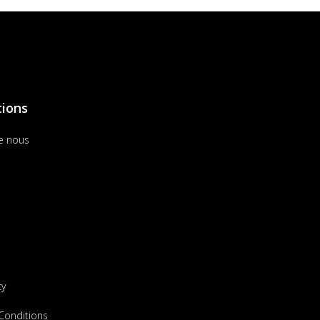
tions
e nous
cy
Conditions