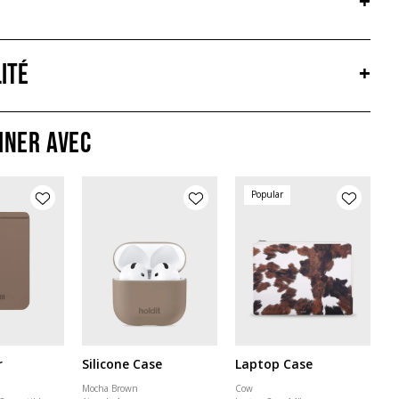
+
ité
+
iner avec
Popular
r
Silicone Case
Laptop Case
Mocha Brown
Cow