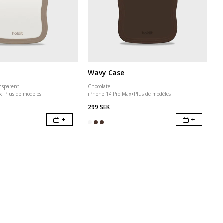
Wavy Case
nsparent
Chocolate
x
+
Plus de modèles
iPhone 14 Pro Max
+
Plus de modèles
299 SEK
+
+