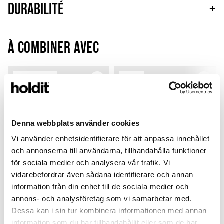
Durabilité
+
À combiner avec
Limited Edition
New in
MagSafe Fit
Denna webbplats använder cookies
Vi använder enhetsidentifierare för att anpassa innehållet
och annonserna till användarna, tillhandahålla funktioner
för sociala medier och analysera vår trafik. Vi
vidarebefordrar även sådana identifierare och annan
information från din enhet till de sociala medier och
annons- och analysföretag som vi samarbetar med.
Card Holder
Solid Silicone Case
Dessa kan i sin tur kombinera informationen med annan
Black Crinkle
Wool Gray
P
information som du har tillhandahållit eller som de har