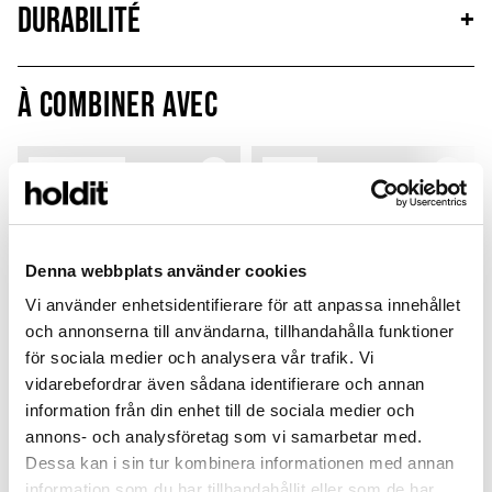
Durabilité
+
À combiner avec
Limited Edition
New in
MagSafe Fit
Denna webbplats använder cookies
Vi använder enhetsidentifierare för att anpassa innehållet
och annonserna till användarna, tillhandahålla funktioner
för sociala medier och analysera vår trafik. Vi
vidarebefordrar även sådana identifierare och annan
information från din enhet till de sociala medier och
annons- och analysföretag som vi samarbetar med.
Card Holder
Solid Silicone Case
Dessa kan i sin tur kombinera informationen med annan
Black Crinkle
Wool Gray
P
information som du har tillhandahållit eller som de har