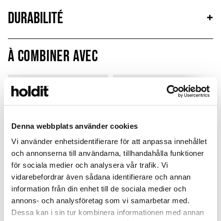
Durabilité
+
À combiner avec
Limited Edition
New in
MagSafe Fit
Denna webbplats använder cookies
Vi använder enhetsidentifierare för att anpassa innehållet
och annonserna till användarna, tillhandahålla funktioner
för sociala medier och analysera vår trafik. Vi
vidarebefordrar även sådana identifierare och annan
information från din enhet till de sociala medier och
annons- och analysföretag som vi samarbetar med.
Card Holder
Solid Silicone Case
Dessa kan i sin tur kombinera informationen med annan