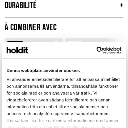
Durabilité
+
À combiner avec
Sign up
Outlet
Denna webbplats använder cookies
Vi använder enhetsidentifierare för att anpassa innehållet
och annonserna till användarna, tillhandahålla funktioner
för sociala medier och analysera vår trafik. Vi
vidarebefordrar även sådana identifierare och annan
information från din enhet till de sociala medier och
annons- och analysföretag som vi samarbetar med.
Card Holder
Silicone Case
Dessa kan i sin tur kombinera informationen med annan
Lavender
Sky Blue
M
information som du har tillhandahållit eller som de har