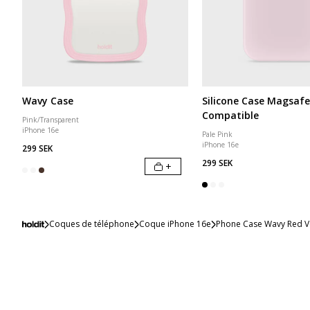
Wavy Case
Silicone Case Magsafe
Compatible
Pink/Transparent
iPhone 16e
Pale Pink
iPhone 16e
299 SEK
299 SEK
+
Coques de téléphone
Coque iPhone 16e
Phone Case Wavy Red Ve