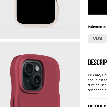
Paiements s
Descrip
Ce Wavy Case
coque est f
dure et liss
téléphone of