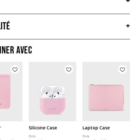
+
ité
+
iner avec
r
Silicone Case
Laptop Case
Pink
Pink