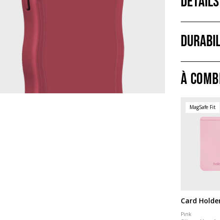
Détails
Durabil
À comb
MagSafe Fit
Card Holde
Pink