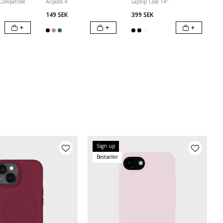
 Compatible
Airpods 4
Laptop Case 14"
149 SEK
399 SEK
+
+
+
Sign up
Bestseller