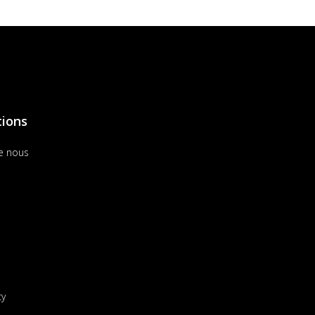
tions
e nous
cy