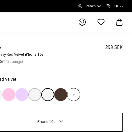
French
SEK
articles dans la li
article
e
299 SEK
avy Red Velvet iPhone 16e
.5
(
142
ratings
)
ed Velvet
+
iPhone 16e