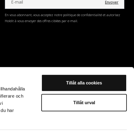
Envoyer
En vous abonnant, vous acceptez notre politique de confidentialité et autorisez
Holdit à vous envoyer des offres ciblées par e-mail.
Tillåt alla cookies
illhandahålla
ifierare och
Tillåt urval
vi
 du har