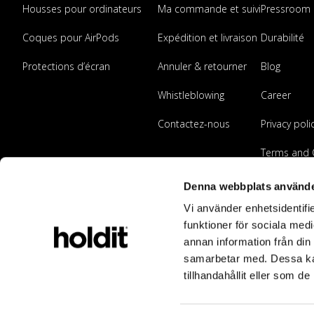
Housses pour ordinateurs
Ma commande et suivi
Pressroom
Coques pour AirPods
Expédition et livraison
Durabilité
Protections d’écran
Annuler & retourner
Blog
Whistleblowing
Career
Contactez-nous
Privacy poli
Terms and 
Devenir rev
Denna webbplats använde
Vi använder enhetsidentifie
funktioner för sociala medi
annan information från din
samarbetar med. Dessa kan
tillhandahållit eller som d