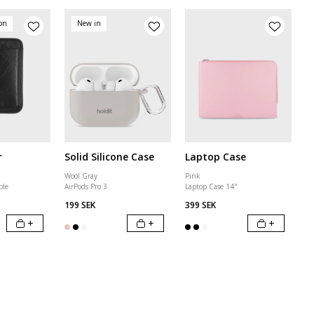
ion
New in
r
Solid Silicone Case
Laptop Case
Wool Gray
Pink
ble
AirPods Pro 3
Laptop Case 14"
199 SEK
399 SEK
+
+
+