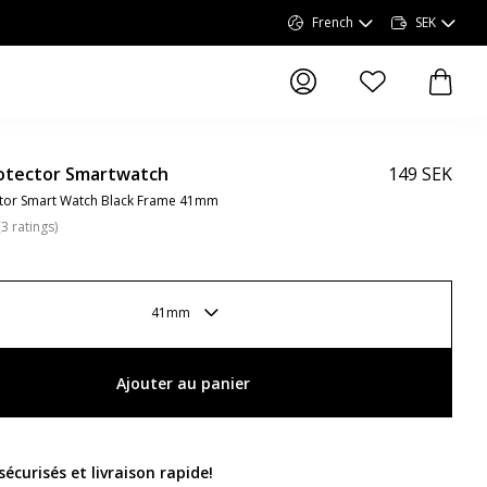
French
SEK
articles dans la li
article
otector Smartwatch
149 SEK
ctor Smart Watch Black Frame 41mm
(
3
ratings
)
41mm
Ajouter au panier
écurisés et livraison rapide
!