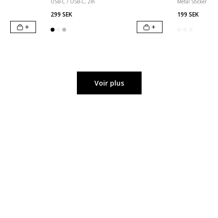
USB-C / USB-C, 2m
Metal Sticker
299 SEK
199 SEK
+
+
Voir plus