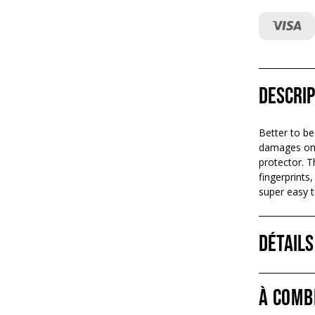
Descrip
Better to be
damages on 
protector. T
fingerprints
super easy t
Détails
À comb