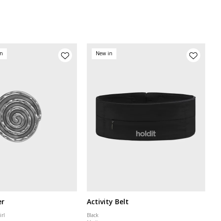
on
New in
er
Activity Belt
irl
Black