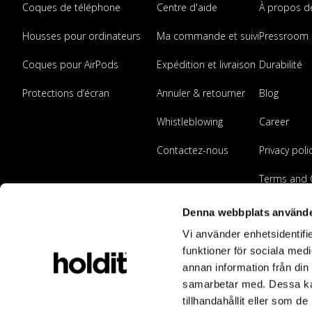
Coques de téléphone
Centre d'aide
À propos d
Housses pour ordinateurs
Ma commande et suivi
Pressroom
Coques pour AirPods
Expédition et livraison
Durabilité
Protections d’écran
Annuler & retourner
Blog
Whistleblowing
Career
Contactez-nous
Privacy poli
Terms and 
Devenir rev
Denna webbplats använde
Vi använder enhetsidentifie
funktioner för sociala medi
annan information från din
samarbetar med. Dessa kan
tillhandahållit eller som d