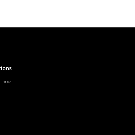
tions
e nous