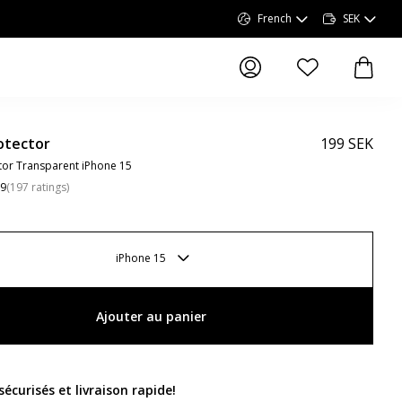
French
SEK
articles dans la li
article
otector
199 SEK
tor Transparent iPhone 15
.9
(
197
ratings
)
iPhone 15
Ajouter au panier
écurisés et livraison rapide
!