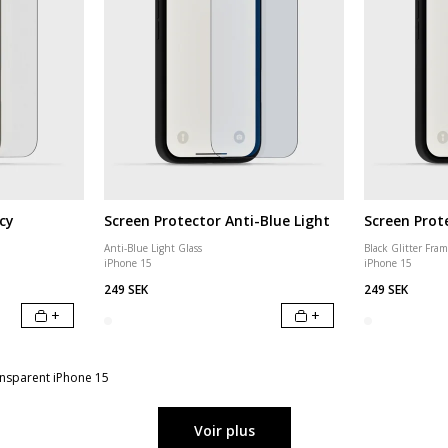
cy
Screen Protector Anti-Blue Light
Screen Prote
Anti-Blue Light Glass
Black Glitter Fra
iPhone 15
iPhone 15
249 SEK
249 SEK
+
+
ansparent iPhone 15
Voir plus