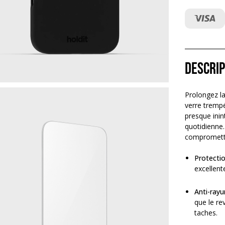
Descrip
Prolongez la
verre trempé
presque inin
quotidienne.
compromettr
Protectio
excellent
Anti-rayu
que le re
taches.