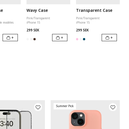
se
Wavy Case
Transparent Case
Pink/Transparent
Pink/Transparent
de modèles
iPhone 15
iPhone 15
299 SEK
299 SEK
+
+
+
Summer Pick