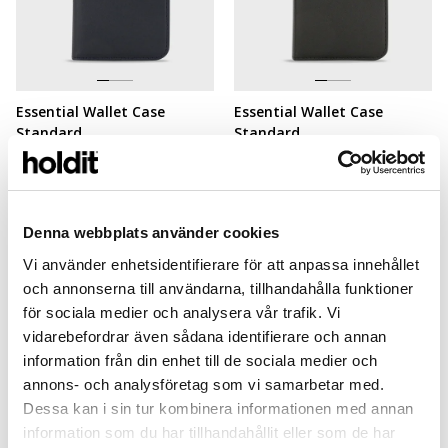
Essential Wallet Case
Essential Wallet Case
Standard
Standard
Dark Blue PU
Black PU
iPhone 8
iPhone 8
199 SEK
199 SEK
+
+
Denna webbplats använder cookies
Vi använder enhetsidentifierare för att anpassa innehållet
och annonserna till användarna, tillhandahålla funktioner
för sociala medier och analysera vår trafik. Vi
vidarebefordrar även sådana identifierare och annan
Shows
4
av
4
elementer
information från din enhet till de sociala medier och
annons- och analysföretag som vi samarbetar med.
Dessa kan i sin tur kombinera informationen med annan
information som du har tillhandahållit eller som de har