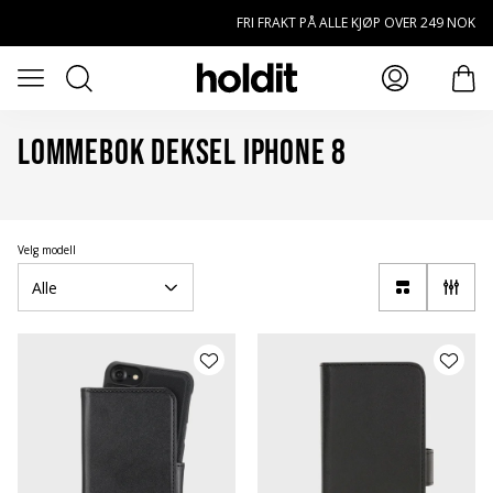
Hopp til hovedinnhold
FRI FRAKT PÅ ALLE KJØP OVER 249 NOK
Søk
Åpne meny
elem
Lommebok deksel iPhone 8
Velg modell
Alle