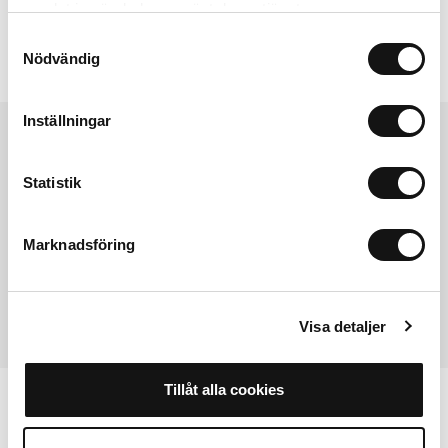
samlat in när du har använt deras tjänster.
Samtyckesval
Nödvändig
Inställningar
Passer
:
Statistik
iPhone 15 Pro Max
iPhone 15 Pro
iPhone 15 Plus
iPhone 15
iPhone 14 Pro Max
iPhone 14 Pro
iPhone 14 Plus
iPhone 14
Marknadsföring
iPhone 13 Pro Max
iPhone 13 Pro
iPhone 13
iPhone 13 Mini
iPhone 12 Pro Max
iPhone 12 Pro
iPhone 12
iPhone 11 Pro Max
iPhone 11 Pro
iPhone 11
iPhone Xr
iPhone Xs
iPhone X
iPhone 7
Visa detaljer
Tillåt alla cookies