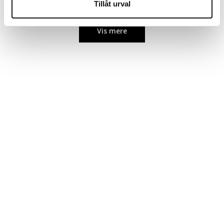
Tillåt urval
Lommebokdeksler
Lommebok deksel iPhone 8
Vis mere