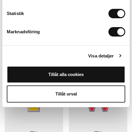
Statistik
Sticker
Sticker
P
R
Letter Sticker
Letter Sticker
Marknadsföring
49 SEK
49 SEK
+
+
Visa detaljer
2 for 1
Sign up
Tillåt alla cookies
2 for 1
Tillåt urval