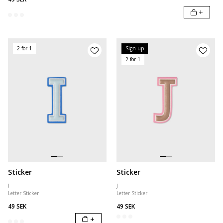
+
2 for 1
Sign up
2 for 1
Sticker
Sticker
I
J
Letter Sticker
Letter Sticker
49 SEK
49 SEK
+