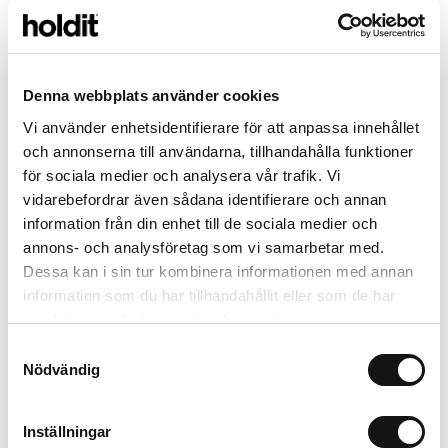
Denna webbplats använder cookies
Sticker
Vi använder enhetsidentifierare för att anpassa innehållet
N
Letter Sticker
och annonserna till användarna, tillhandahålla funktioner
49 SEK
för sociala medier och analysera vår trafik. Vi
vidarebefordrar även sådana identifierare och annan
information från din enhet till de sociala medier och
annons- och analysföretag som vi samarbetar med.
2 for 1
2 for 1
Dessa kan i sin tur kombinera informationen med annan
information som du har tillhandahållit eller som de har
samlat in när du har använt deras tjänster.
Samtyckesval
Nödvändig
Inställningar