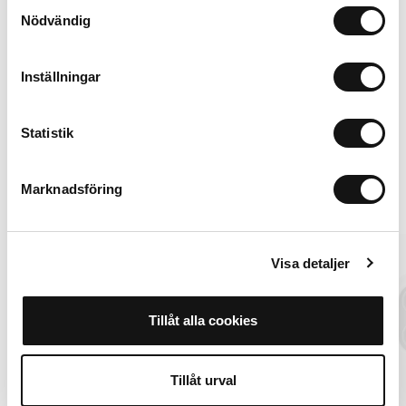
Samtyckesval
Nödvändig
Inställningar
iPhone 16 Pro
Utsolgt / Påminn meg
199 SEK
Statistik
Alternativer
Marknadsföring
MagSafe Fit
New in
Visa detaljer
Tillåt alla cookies
Tillåt urval