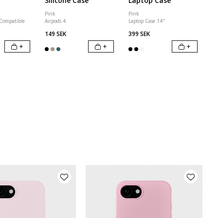
r
Silicone Case
Laptop Case
Pink
Pink
 Compatible
Airpods 4
Laptop Case 14"
149 SEK
399 SEK
+
+
+