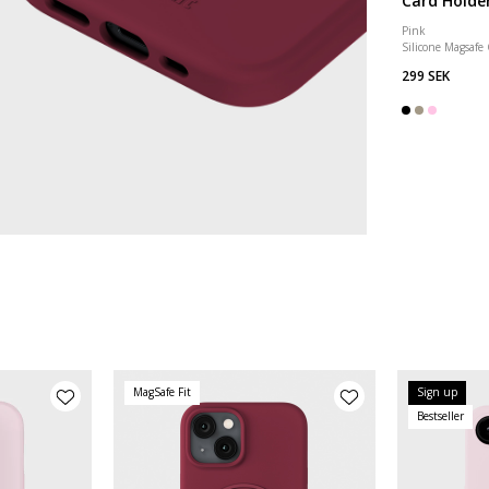
Card Holde
Pink
Silicone Magsafe
299 SEK
MagSafe Fit
Sign up
Bestseller