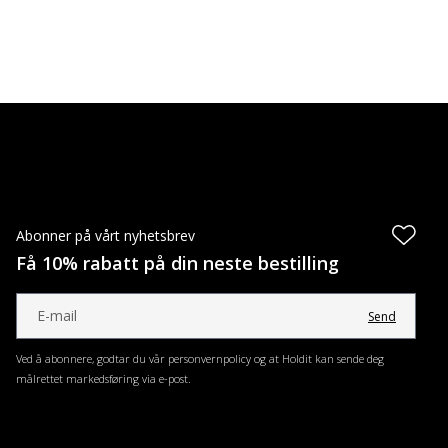
Abonner på vårt nyhetsbrev
Få 10% rabatt på din neste bestilling
Send
Ved å abonnere, godtar du vår personvernpolicy og at Holdit kan sende deg
målrettet markedsføring via e-post.