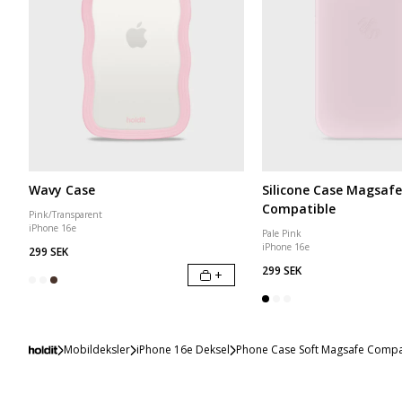
Wavy Case
Silicone Case Magsafe
Compatible
Pink/Transparent
iPhone 16e
Pale Pink
iPhone 16e
299 SEK
299 SEK
+
Mobildeksler
iPhone 16e Deksel
Phone Case Soft Magsafe Compat