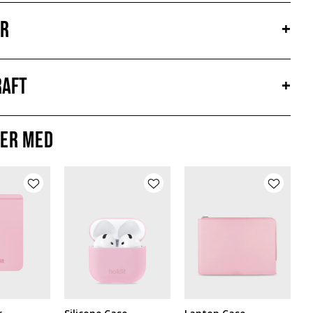
er
+
aft
+
er med