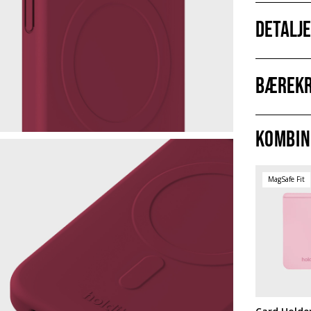
Detalj
Bærekr
Kombin
MagSafe Fit