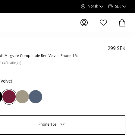
Norsk
SEK
elementer i ønskel
elemen
299 SEK
ft Magsafe Compatible Red Velvet iPhone 16e
.1
(
40
ratings
)
 Velvet
iPhone 16e