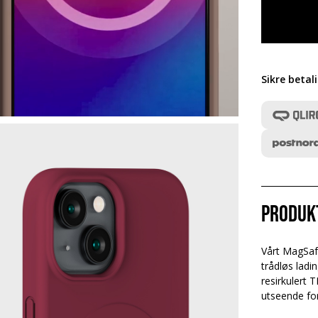
Sikre betal
Produk
Vårt MagSaf
trådløs ladi
resirkulert 
utseende for