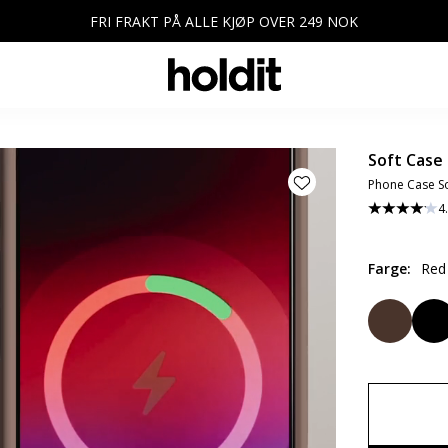
FRI FRAKT PÅ ALLE KJØP OVER 249 NOK
Soft Case
Phone Case So
4
Farge
:
Red