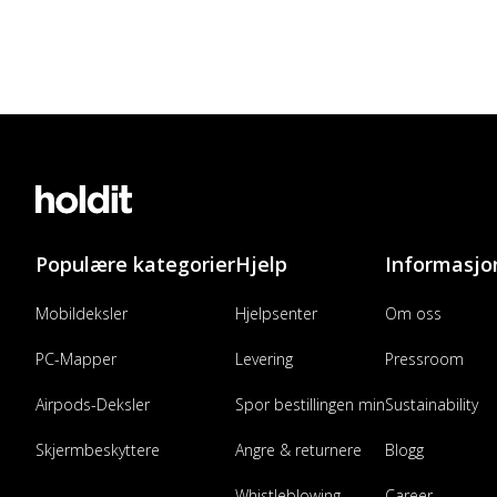
Populære kategorier
Hjelp
Informasjo
Mobildeksler
Hjelpsenter
Om oss
PC-Mapper
Levering
Pressroom
Airpods-Deksler
Spor bestillingen min
Sustainability
Skjermbeskyttere
Angre & returnere
Blogg
Whistleblowing
Career