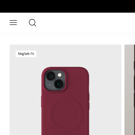
Hopp til hovedinnhold
Søk
Åpne meny
MagSafe Fit