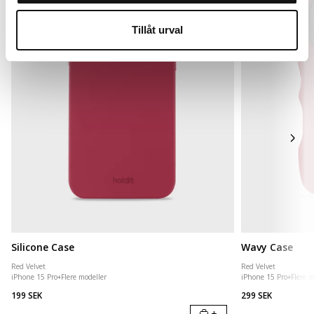
Tillåt urval
Silicone Case
Wavy Case
Red Velvet
Red Velvet
iPhone 15 Pro
+
Flere modeller
iPhone 15 Pro
+
Flere m
199 SEK
299 SEK
+