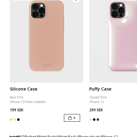
Silicone Case
Puffy Case
Bare Pink
Glazed Pink
iPhone 12
+
Flere modeller
iPhone 12
199 SEK
299 SEK
+
Tilbehør
Print Packs
Print Pack iPhone Heart iPhone 12