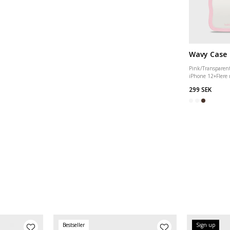
Wavy Case
Pink/Transparen
iPhone 12
+
Flere
299 SEK
Bestseller
Sign up