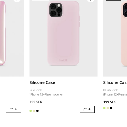
Silicone Case
Silicone Cas
Pale Pink
Blush Pink
iPhone 12
+
Flere modeller
iPhone 12
+
Flere 
199 SEK
199 SEK
+
+