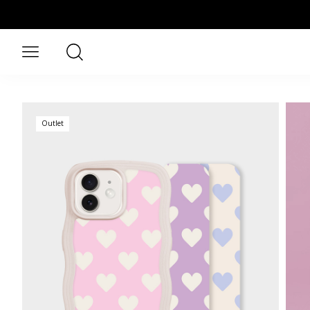
Hopp til hovedinnhold
Søk
Åpne meny
Outlet