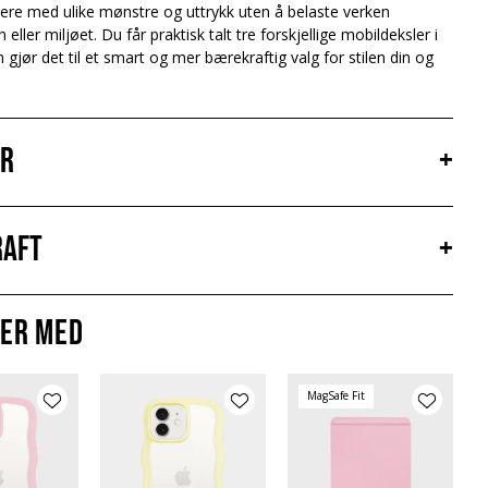
ere med ulike mønstre og uttrykk uten å belaste verken
ller miljøet. Du får praktisk talt tre forskjellige mobildeksler i
 gjør det til et smart og mer bærekraftig valg for stilen din og
er
+
aft
+
er med
MagSafe Fit