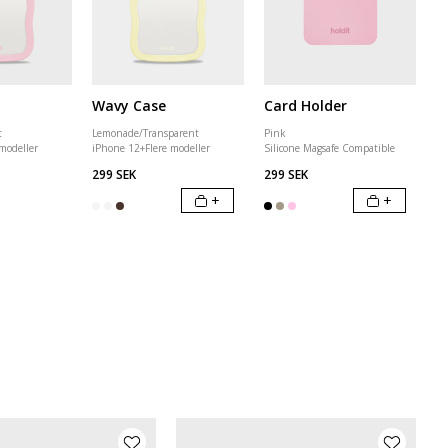
Wavy Case
Card Holder
t
Lemonade/Transparent
Pink
 modeller
iPhone 12
+
Flere modeller
Silicone Magsafe Compatible
299 SEK
299 SEK
+
+