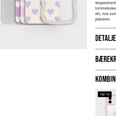
eksperiment
lommeboken e
ett, noe som
planeten.
Detalj
Bærekr
Kombin
Sign up