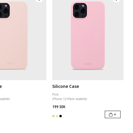
e
Silicone Case
Pink
modeller
iPhone 12
+
Flere modeller
199 SEK
+