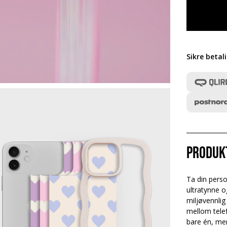
Sikre betal
Produk
Ta din person
ultratynne o
miljøvennlig
mellom telef
bare én, men