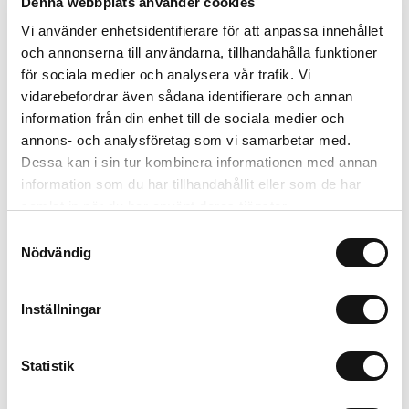
Denna webbplats använder cookies
Vi använder enhetsidentifierare för att anpassa innehållet
Kombiner med
och annonserna till användarna, tillhandahålla funktioner
för sociala medier och analysera vår trafik. Vi
vidarebefordrar även sådana identifierare och annan
Limited Edition
New in
information från din enhet till de sociala medier och
MagSafe Fit
annons- och analysföretag som vi samarbetar med.
Dessa kan i sin tur kombinera informationen med annan
information som du har tillhandahållit eller som de har
samlat in när du har använt deras tjänster.
Samtyckesval
Nödvändig
Inställningar
Card Holder
Solid Silicone Case
Black Crinkle
Wool Gray
P
Statistik
Magsafe Compatible
AirPods Pro 3
L
299 SEK
199 SEK