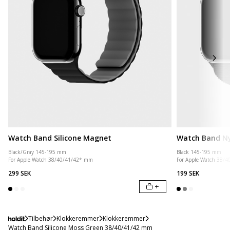
Watch Band Silicone Magnet
Watch Band N
Black/Gray 145-195 mm
Black 145-195 mm
For Apple Watch 38/40/41/42* mm
For Apple Watch 38/
299 SEK
199 SEK
+
Tilbehør
Klokkeremmer
Klokkeremmer
Watch Band Silicone Moss Green 38/40/41/42 mm