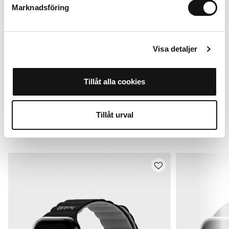
+
+
Marknadsföring
Visa detaljer
For Apple Watch 38/40/41/42* mm
Tillåt alla cookies
Legg i handlekurv
249 SEK
Tillåt urval
Alternativer