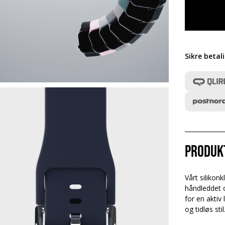
Sikre betal
Produk
Vårt silikon
håndleddet o
for en aktiv
og tidløs stil