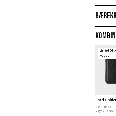
Bærekr
Kombin
Limited Edit
MagSafe Fit
Card Holde
Black Crinkle
Magsafe Compati