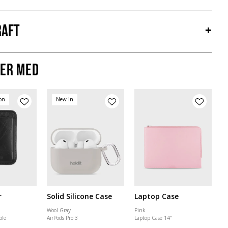
aft
+
er med
ion
New in
r
Solid Silicone Case
Laptop Case
Wool Gray
Pink
ble
AirPods Pro 3
Laptop Case 14"