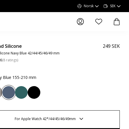
Norsk
SEK
elementer i ønskel
elemen
d Silicone
249 SEK
licone Navy Blue 42/44/45/46/49 mm
.6
(
8
ratings
)
y Blue 155-210 mm
For Apple Watch 42*/44/45/46/49mm