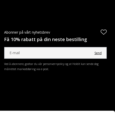
Abonner på vårt nyhetsbrev
Få 10% rabatt på din neste bestilling
Send
Ved å abonnere, godtar du vår personvernpolicy og at Holdit kan sende deg
målrettet markedsføring via e-post.