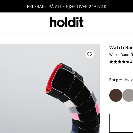
FRI FRAKT PÅ ALLE KJØP OVER 249 NOK
Watch Ban
Watch Band Si
4
Farge
:
Nav