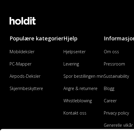
Populære kategorier
Hjelp
Informasjo
Mobildeksler
Hjelpsenter
Om oss
PC-Mapper
Levering
Pressroom
Airpods-Deksler
Spor bestillingen min
Sustainability
Skjermbeskyttere
Angre & returnere
Blogg
Whistleblowing
Career
Kontakt oss
Privacy policy
Generelle vilkår