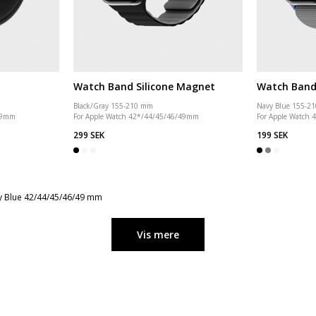
Watch Band Silicone Magnet
Watch Band
Black/Gray 155-210 mm
Navy Blue 155-2
/49mm
For Apple Watch 42*/44/45/46/49mm
For Apple Watch
299 SEK
199 SEK
y Blue 42/44/45/46/49 mm
Vis mere