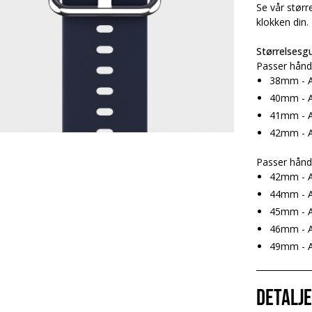
Se vår størr
klokken din.
Størrelsesgu
Passer hånd
38mm - A
40mm - A
41mm - A
42mm - A
Passer hånd
42mm - A
44mm - A
45mm - A
46mm - A
49mm - Ap
Detalj