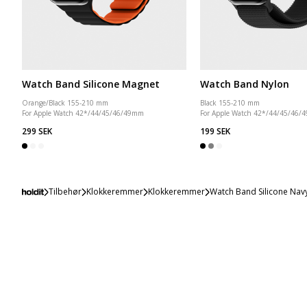
Watch Band Silicone Magnet
Watch Band Nylon
Orange/Black 155-210 mm
Black 155-210 mm
For Apple Watch 42*/44/45/46/49mm
For Apple Watch 42*/44/45/46
299 SEK
199 SEK
Tilbehør
Klokkeremmer
Klokkeremmer
Watch Band Silicone Nav