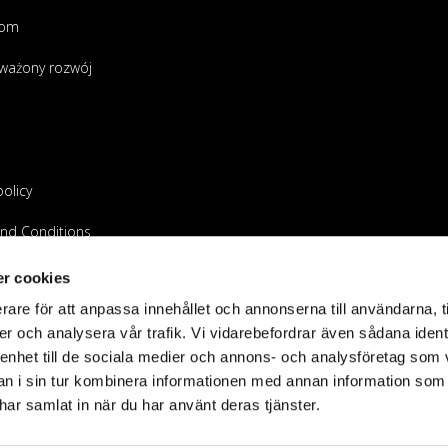
oom
ważony rozwój
policy
nd Conditions
 sprzedawcą
r cookies
rare för att anpassa innehållet och annonserna till användarna, t
er och analysera vår trafik. Vi vidarebefordrar även sådana ident
 enhet till de sociala medier och annons- och analysföretag som 
 i sin tur kombinera informationen med annan information som
e har samlat in när du har använt deras tjänster.