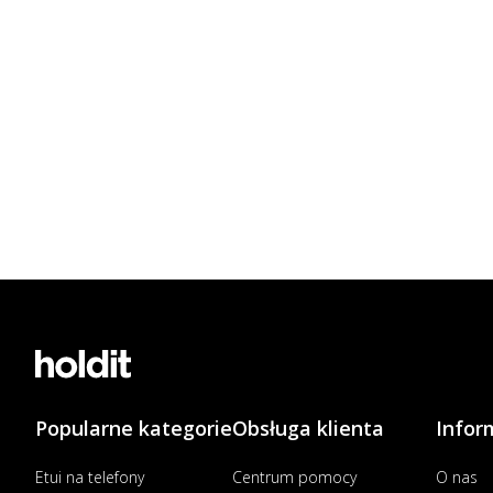
Popularne kategorie
Obsługa klienta
Infor
Etui na telefony
Centrum pomocy
O nas