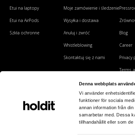
Etui na laptopy
Moje zamówienie i śledzenie
Pressr
Etui na AirPods
Wysyłka i dostawa
Zrówno
Szkła ochronne
Anuluj i zwróć
Blog
Whistleblowing
Career
Skontaktuj się z nami
Privacy 
Terms a
Zostań
Denna webbplats använde
Vi använder enhetsidentifie
funktioner för sociala medi
annan information från din
samarbetar med. Dessa kan
tillhandahållit eller som d