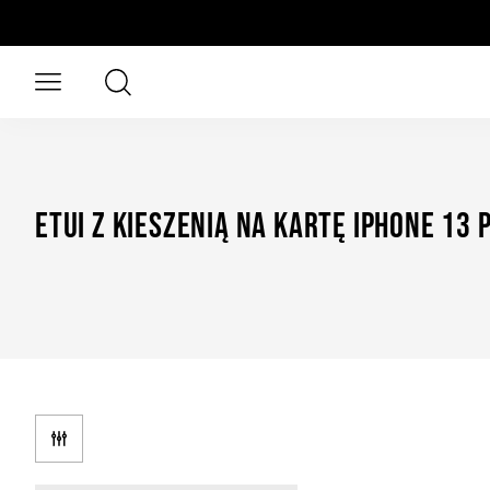
Przejdź do treści głównej
Szukaj
Otwórz menu
Etui z kieszenią na kartę iPhone 13 