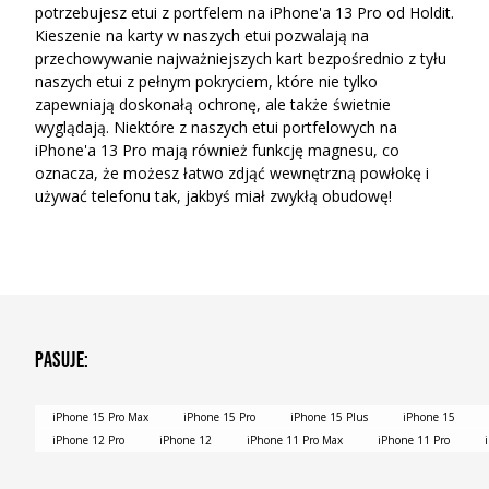
potrzebujesz etui z portfelem na iPhone'a 13 Pro od Holdit.
Kieszenie na karty w naszych etui pozwalają na
przechowywanie najważniejszych kart bezpośrednio z tyłu
naszych etui z pełnym pokryciem, które nie tylko
zapewniają doskonałą ochronę, ale także świetnie
wyglądają. Niektóre z naszych etui portfelowych na
iPhone'a 13 Pro mają również funkcję magnesu, co
oznacza, że możesz łatwo zdjąć wewnętrzną powłokę i
używać telefonu tak, jakbyś miał zwykłą obudowę!
Pasuje
:
iPhone 15 Pro Max
iPhone 15 Pro
iPhone 15 Plus
iPhone 15
iPhone 12 Pro
iPhone 12
iPhone 11 Pro Max
iPhone 11 Pro