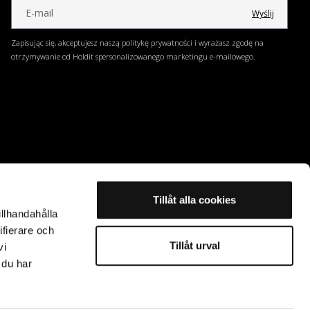
Wyślij
Zapisując się, akceptujesz naszą politykę prywatności i wyrażasz zgodę na
otrzymywanie od Holdit spersonalizowanego marketingu e-mailowego.
Tillåt alla cookies
illhandahålla
ifierare och
Tillåt urval
vi
 du har