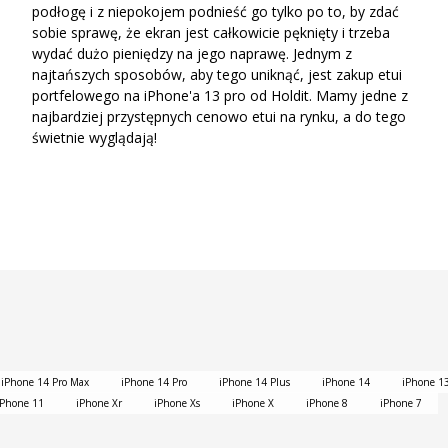
podłogę i z niepokojem podnieść go tylko po to, by zdać
sobie sprawę, że ekran jest całkowicie pęknięty i trzeba
wydać dużo pieniędzy na jego naprawę. Jednym z
najtańszych sposobów, aby tego uniknąć, jest zakup etui
portfelowego na iPhone'a 13 pro od Holdit. Mamy jedne z
najbardziej przystępnych cenowo etui na rynku, a do tego
świetnie wyglądają!
iPhone 14 Pro Max
iPhone 14 Pro
iPhone 14 Plus
iPhone 14
iPhone 1
iPhone 11
iPhone Xr
iPhone Xs
iPhone X
iPhone 8
iPhone 7