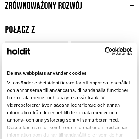
Zrównoważony rozwój
+
Połącz z
MagSafe Fit
Denna webbplats använder cookies
Vi använder enhetsidentifierare för att anpassa innehållet
och annonserna till användarna, tillhandahålla funktioner
för sociala medier och analysera vår trafik. Vi
vidarebefordrar även sådana identifierare och annan
information från din enhet till de sociala medier och
annons- och analysföretag som vi samarbetar med.
Silicone Stand Case
Silicone Case
Dessa kan i sin tur kombinera informationen med annan
information som du har tillhandahållit eller som de har
Light Beige
Chocolate
L