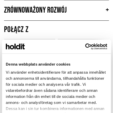
Zrównoważony rozwój
+
Połącz z
MagSafe Fit
Denna webbplats använder cookies
Vi använder enhetsidentifierare för att anpassa innehållet
och annonserna till användarna, tillhandahålla funktioner
för sociala medier och analysera vår trafik. Vi
vidarebefordrar även sådana identifierare och annan
information från din enhet till de sociala medier och
annons- och analysföretag som vi samarbetar med.
Card Holder
Laptop Case
Dessa kan i sin tur kombinera informationen med annan