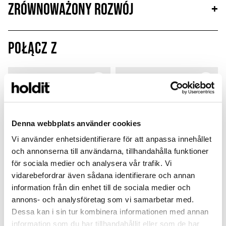
Zrównoważony rozwój
+
Połącz z
Denna webbplats använder cookies
Vi använder enhetsidentifierare för att anpassa innehållet
och annonserna till användarna, tillhandahålla funktioner
för sociala medier och analysera vår trafik. Vi
vidarebefordrar även sådana identifierare och annan
information från din enhet till de sociala medier och
annons- och analysföretag som vi samarbetar med.
Print Pack
Silicone Case
Dessa kan i sin tur kombinera informationen med annan
Pink Breeze
Moss Green
information som du har tillhandahållit eller som de har