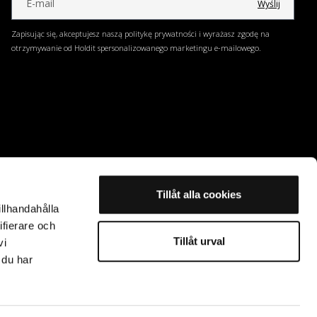
Wyślij
Zapisując się, akceptujesz naszą politykę prywatności i wyrażasz zgodę na
otrzymywanie od Holdit spersonalizowanego marketingu e-mailowego.
Tillåt alla cookies
illhandahålla
ifierare och
Tillåt urval
vi
 du har