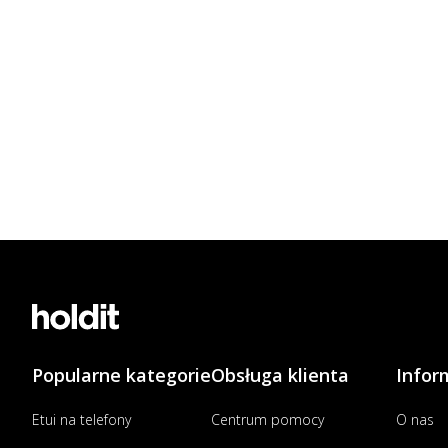
Popularne kategorie
Obsługa klienta
Infor
Etui na telefony
Centrum pomocy
O nas