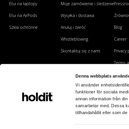
Etui na laptopy
Moje zamówienie i śledzenie
Pressr
Etui na AirPods
Wysyłka i dostawa
Zrówno
Szkła ochronne
Anuluj i zwróć
Blog
Whistleblowing
Career
Skontaktuj się z nami
Privacy 
Terms a
Zostań
Denna webbplats använde
Vi använder enhetsidentifie
funktioner för sociala medi
annan information från din
samarbetar med. Dessa kan
tillhandahållit eller som d