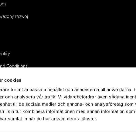
oom
ważony rozwój
policy
nd Conditions
 sprzedawcą
r cookies
rare för att anpassa innehållet och annonserna till användarna, t
er och analysera vår trafik. Vi vidarebefordrar även sådana ident
 enhet till de sociala medier och annons- och analysföretag som 
 i sin tur kombinera informationen med annan information som
e har samlat in när du har använt deras tjänster.
©2023 Holdit AB