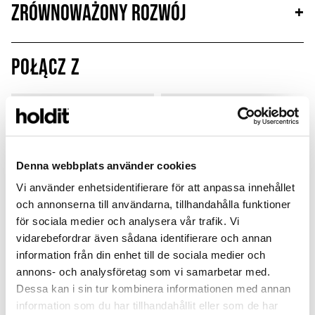
Zrównoważony rozwój
+
Połącz z
MagSafe Fit
Denna webbplats använder cookies
Vi använder enhetsidentifierare för att anpassa innehållet
och annonserna till användarna, tillhandahålla funktioner
för sociala medier och analysera vår trafik. Vi
vidarebefordrar även sådana identifierare och annan
information från din enhet till de sociala medier och
annons- och analysföretag som vi samarbetar med.
Card Holder
Silicone Case
Dessa kan i sin tur kombinera informationen med annan
information som du har tillhandahållit eller som de har
Pink
Pink
P