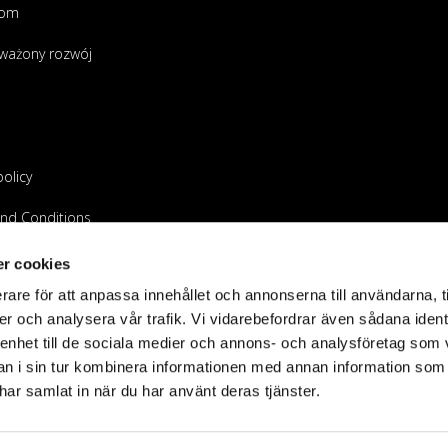
oom
ważony rozwój
policy
nd Conditions
 sprzedawcą
r cookies
rare för att anpassa innehållet och annonserna till användarna, t
er och analysera vår trafik. Vi vidarebefordrar även sådana ident
 enhet till de sociala medier och annons- och analysföretag som 
 i sin tur kombinera informationen med annan information som
e har samlat in när du har använt deras tjänster.
©2023 Holdit AB