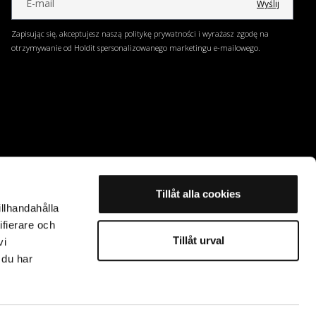
Wyślij
Zapisując się, akceptujesz naszą politykę prywatności i wyrażasz zgodę na
otrzymywanie od Holdit spersonalizowanego marketingu e-mailowego.
Tillåt alla cookies
illhandahålla
ifierare och
Tillåt urval
vi
 du har