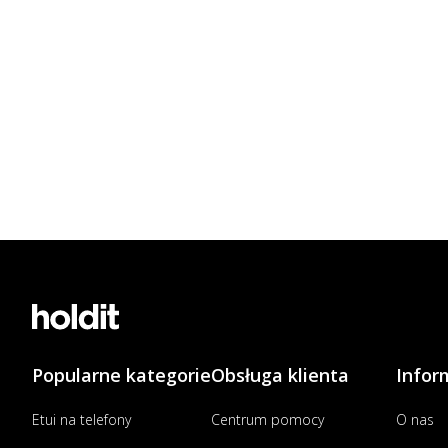
Popularne kategorie
Obsługa klienta
Infor
Etui na telefony
Centrum pomocy
O nas