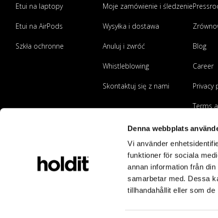
Etui na laptopy
Moje zamówienie i śledzenie
Pressr
Etui na AirPods
Wysyłka i dostawa
Zrówno
Szkła ochronne
Anuluj i zwróć
Blog
Whistleblowing
Career
Skontaktuj się z nami
Privacy 
Terms a
Zostań
Denna webbplats använde
Vi använder enhetsidentifie
funktioner för sociala medi
annan information från din
samarbetar med. Dessa kan
tillhandahållit eller som d