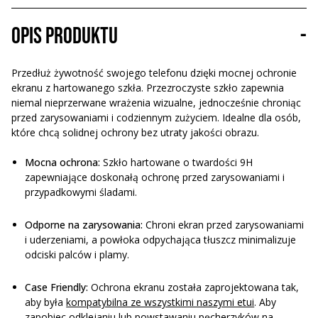
Opis produktu
-
Przedłuż żywotność swojego telefonu dzięki mocnej ochronie
ekranu z hartowanego szkła. Przezroczyste szkło zapewnia
niemal nieprzerwane wrażenia wizualne, jednocześnie chroniąc
przed zarysowaniami i codziennym zużyciem. Idealne dla osób,
które chcą solidnej ochrony bez utraty jakości obrazu.
Mocna ochrona:
Szkło hartowane o twardości 9H
zapewniające doskonałą ochronę przed zarysowaniami i
przypadkowymi śladami.
Odporne na zarysowania:
Chroni ekran przed zarysowaniami
i uderzeniami, a powłoka odpychająca tłuszcz minimalizuje
odciski palców i plamy.
Case Friendly:
Ochrona ekranu została zaprojektowana tak,
aby była
kompatybilna ze wszystkimi naszymi etui
. Aby
zapobiec odklejaniu lub powstawaniu pęcherzyków na