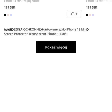
iPhone 13 Mini
+
Więcej modeli
iPhone 13 Mini
+
Więce
199 SEK
199 SEK
+
SZKŁA OCHRONNE
Hartowane szkło iPhone 13 Mini
Screen Protector Transparent iPhone 13 Mini
Pokaż więcej