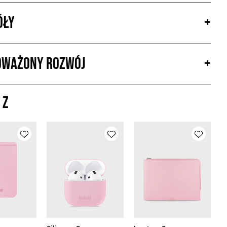
óły
+
ważony rozwój
+
 z