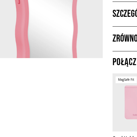
Szczeg
Zrówno
Połącz
MagSafe Fit