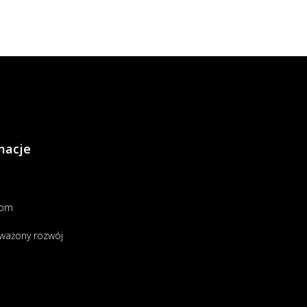
macje
oom
ważony rozwój