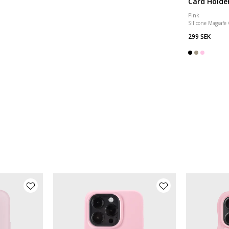
Card Holde
Pink
Silicone Magsafe
299 SEK