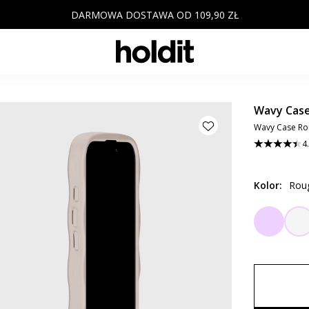
DARMOWA DOSTAWA OD 109,90 ZŁ
Wavy Cas
Wavy Case Rou
4
Kolor
:
Roug