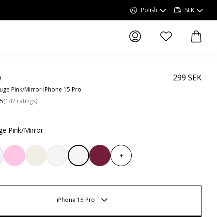
Polish
SEK
elementy na liście
elemen
e
299 SEK
ge Pink/Mirror iPhone 15 Pro
.5
(
142
ratings
)
e Pink/Mirror
+
iPhone 15 Pro