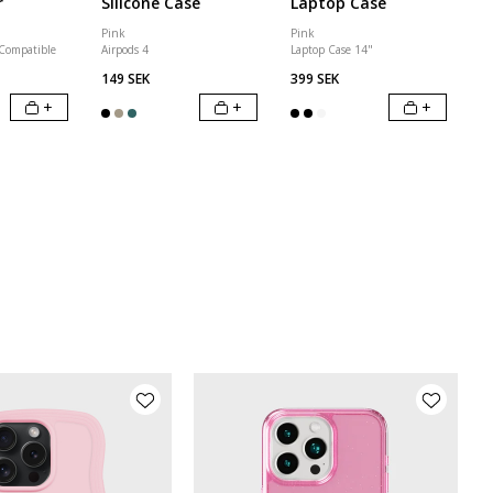
r
Silicone Case
Laptop Case
Pink
Pink
 Compatible
Airpods 4
Laptop Case 14"
149 SEK
399 SEK
+
+
+