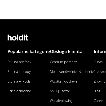
Popularne kategorie
Obsługa klienta
Infor
Etui na telefony
Centrum pomocy
O nas
Etui na laptopy
Moje zamówienie i śledzenie
Pressr
Etui na AirPods
Wysyłka i dostawa
Zrówno
Szkła ochronne
Anuluj i zwróć
Blog
Whistleblowing
Career