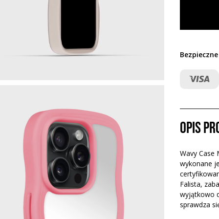
Bezpieczne
Opis p
Wavy Case Mi
wykonane je
certyfikowan
Falista, za
wyjątkowo d
sprawdza si