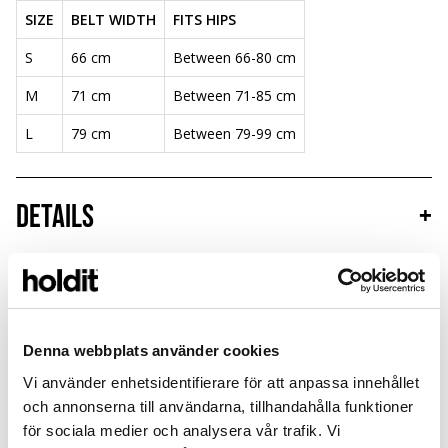
SIZE
BELT WIDTH
FITS HIPS
S
66 cm
Between 66-80 cm
M
71 cm
Between 71-85 cm
L
79 cm
Between 79-99 cm
Details
+
Combineren met
Denna webbplats använder cookies
New in
New in
Vi använder enhetsidentifierare för att anpassa innehållet
och annonserna till användarna, tillhandahålla funktioner
för sociala medier och analysera vår trafik. Vi