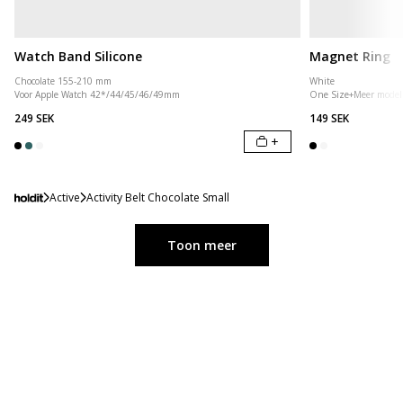
Watch Band Silicone
Magnet Ring
Chocolate 155-210 mm
White
Voor Apple Watch 42*/44/45/46/49mm
One Size
+
Meer model
249 SEK
149 SEK
+
Active
Activity Belt Chocolate Small
Toon meer