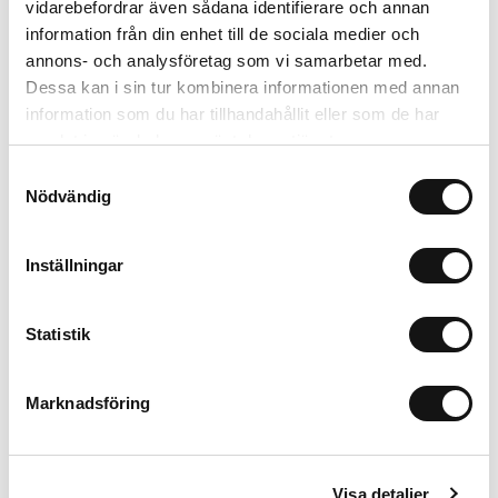
vidarebefordrar även sådana identifierare och annan
information från din enhet till de sociala medier och
annons- och analysföretag som vi samarbetar med.
Dessa kan i sin tur kombinera informationen med annan
information som du har tillhandahållit eller som de har
samlat in när du har använt deras tjänster.
Crossbody Strap
Crossbody Strap
Samtyckesval
Nödvändig
Bare Pink
Chocolate
C
Crossbody Strap, 8mm
Crossbody Strap, 8mm
V
299 SEK
299 SEK
Inställningar
+
+
Statistik
Marknadsföring
Small
In winkelwagen
299 SEK
Visa detaljer