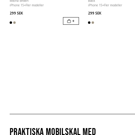
Mocha Brown
Black
iPhone 15
+
Fler modeller
iPhone 15
+
Fler modeller
299 SEK
299 SEK
+
Praktiska mobilskal med