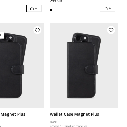
299 SEK
+
+
L
 Magnet Plus
Wallet Case Magnet Plus
Black
x
iPhone 15 Pro
+
Fler modeller