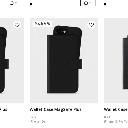
+
+
MagSafe Fit
Plus
Wallet Case MagSafe Plus
Wallet Case
Black
Black
iPhone 16e
iPhone 16 Pro Ma