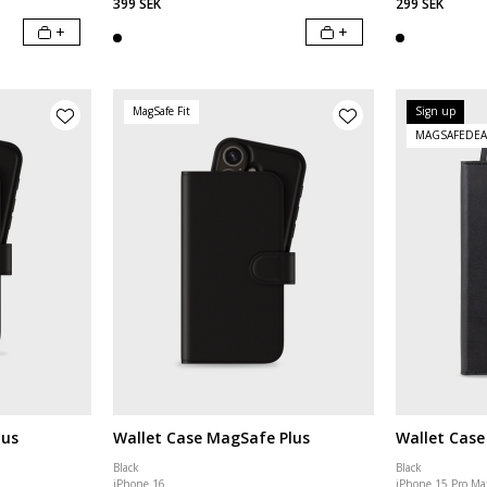
399 SEK
299 SEK
+
+
MagSafe Fit
Sign up
MAGSAFEDEA
lus
Wallet Case MagSafe Plus
Wallet Case
Black
Black
iPhone 16
iPhone 15 Pro Ma