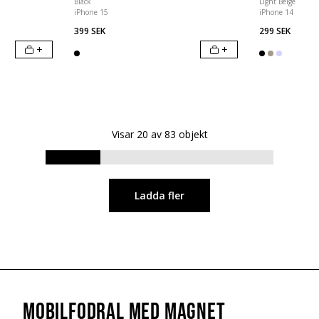
Black
Light Beige
iPhone 15
iPhone 14
399 SEK
299 SEK
+
+
Visar
20
av
83
objekt
Ladda fler
Mobilfodral med magnet