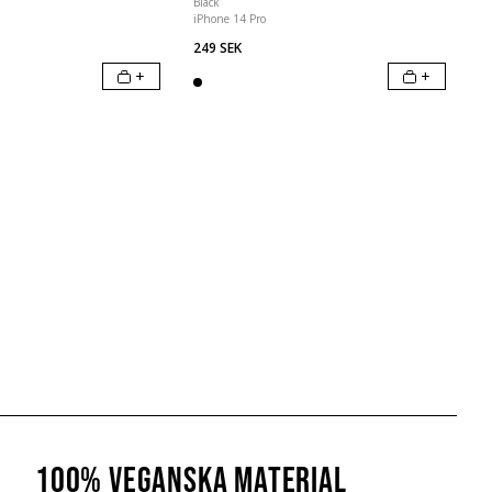
Black
iPhone 14 Pro
249 SEK
+
+
100% veganska material